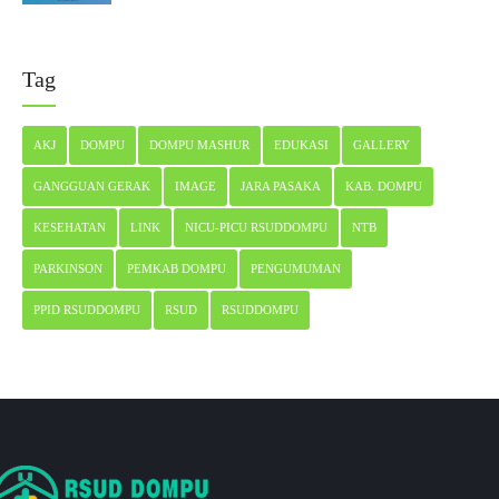
Tag
AKJ
DOMPU
DOMPU MASHUR
EDUKASI
GALLERY
GANGGUAN GERAK
IMAGE
JARA PASAKA
KAB. DOMPU
KESEHATAN
LINK
NICU-PICU RSUDDOMPU
NTB
PARKINSON
PEMKAB DOMPU
PENGUMUMAN
PPID RSUDDOMPU
RSUD
RSUDDOMPU