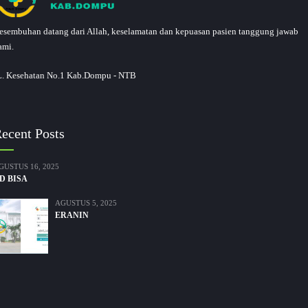
esembuhan datang dari Allah, keselamatan dan kepuasan pasien tanggung jawab
ami.
L. Kesehatan No.1 Kab.Dompu - NTB
ecent Posts
GUSTUS 16, 2025
D BISA
AGUSTUS 5, 2025
ERANIN