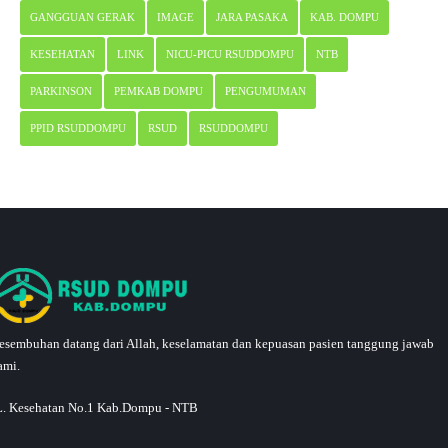
GANGGUAN GERAK
IMAGE
JARA PASAKA
KAB. DOMPU
KESEHATAN
LINK
NICU-PICU RSUDDOMPU
NTB
PARKINSON
PEMKAB DOMPU
PENGUMUMAN
PPID RSUDDOMPU
RSUD
RSUDDOMPU
esembuhan datang dari Allah, keselamatan dan kepuasan pasien tanggung jawab
ami.
L. Kesehatan No.1 Kab.Dompu - NTB